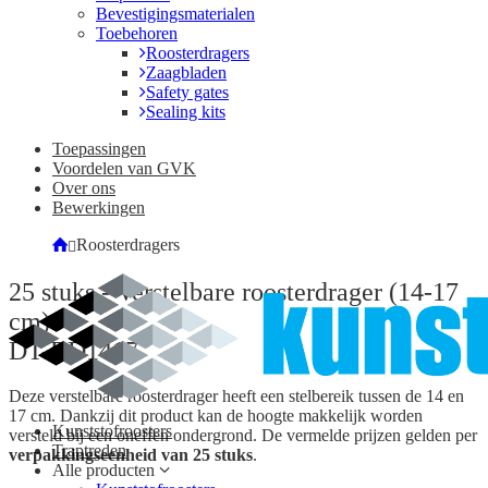
Bevestigingsmaterialen
Toebehoren
Roosterdragers
Zaagbladen
Safety gates
Sealing kits
Toepassingen
Voordelen van GVK
Over ons
Bewerkingen
Roosterdragers
25 stuks - Verstelbare roosterdrager (14-17
cm)
DT-RD1417
Deze verstelbare roosterdrager heeft een stelbereik tussen de 14 en
17 cm. Dankzij dit product kan de hoogte makkelijk worden
Kunststofroosters
versteld bij een oneffen ondergrond. De vermelde prijzen gelden per
Traptreden
verpakkingseenheid van 25 stuks
.
Alle producten