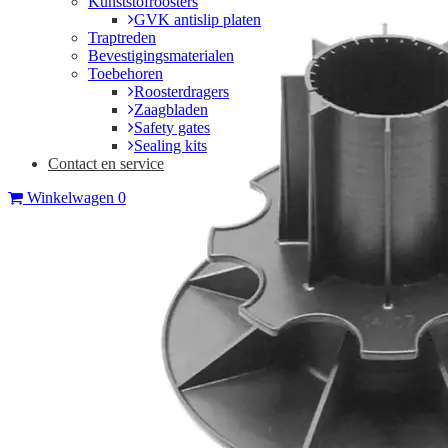
Kunststofroosters
GVK antislip platen
Traptreden
Bevestigingsmaterialen
Toebehoren
Roosterdragers
Zaagbladen
Safety gates
Sealing kits
Contact en service
Winkelwagen
0