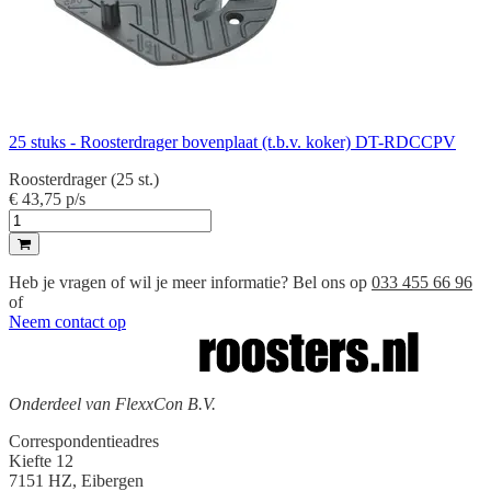
25 stuks - Roosterdrager bovenplaat (t.b.v. koker) DT-RDCCPV
Roosterdrager (25 st.)
€ 43,75
p/s
Heb je vragen of wil je meer informatie? Bel ons op
033 455 66 96
of
Neem contact op
Onderdeel van FlexxCon B.V.
Correspondentieadres
Kiefte 12
7151 HZ, Eibergen