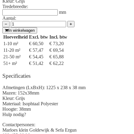
Kleur:
Grijs
Tredebreedte:
mm
Aantal:
In winkelwagen
Hoeveelheid
Excl. btw
Incl. btw
1-10 m²
€ 60,50
€ 73,20
11-20 m²
€ 57,47
€ 69,54
21-50 m²
€ 54,45
€ 65,88
51+ m²
€ 51,42
€ 62,22
Specificaties
Afmetingen (LxBxH):
1225 x 238 x 38 mm
Mazen:
152x38mm
Kleur:
Grijs
Materiaal:
Isophtaal Polyester
Hoogte:
38mm
Hulp nodig?
Contactpersonen:
Marloes klein Goldewijk & Sefa Ergun