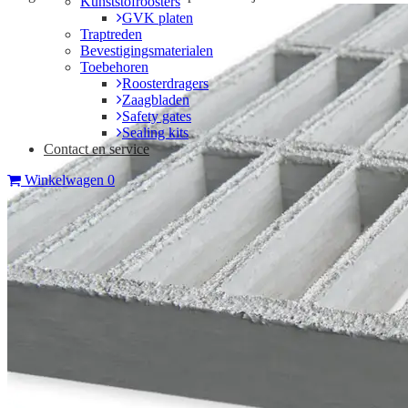
Kunststofroosters
GVK platen
Traptreden
Bevestigingsmaterialen
Toebehoren
Roosterdragers
Zaagbladen
Safety gates
Sealing kits
Contact en service
Winkelwagen
0