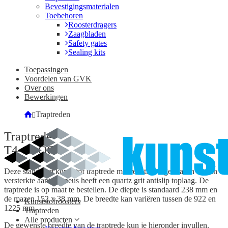
Bevestigingsmaterialen
Toebehoren
Roosterdragers
Zaagbladen
Safety gates
Sealing kits
Toepassingen
Voordelen van GVK
Over ons
Bewerkingen
Traptreden
Traptrede
T4-10-QG1
Deze standaard kunststof traptrede met rechthoekige mazen en een
versterkte aantredeneus heeft een quartz grit antislip toplaag. De
traptrede is op maat te bestellen. De diepte is standaard 238 mm en
de mazen 152 x 38 mm. De breedte kan variëren tussen de 922 en
Kunststofroosters
1225 mm.
Traptreden
Alle producten
De gewenste breedte van de traptrede kun je hieronder invullen.