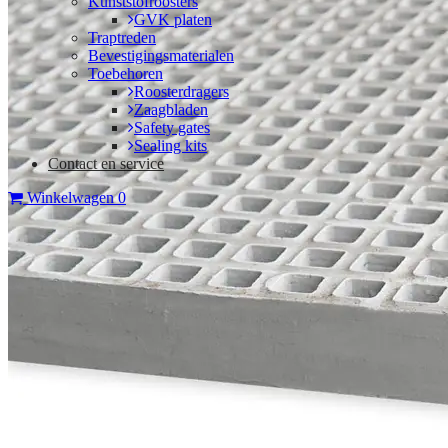
Kunststofroosters
GVK platen
Traptreden
Bevestigingsmaterialen
Toebehoren
Roosterdragers
Zaagbladen
Safety gates
Sealing kits
Contact en service
Winkelwagen
0