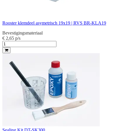
Rooster klemdeel asymetrisch 19x19 | RVS BR-KLA19
Bevestigingsmateriaal
€ 2,65
p/s
Sealing Kit DT-SK300