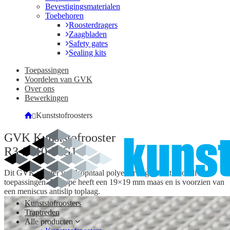
Bevestigingsmaterialen
Toebehoren
Roosterdragers
Zaagbladen
Safety gates
Sealing kits
Toepassingen
Voordelen van GVK
Over ons
Bewerkingen
Kunststofroosters
GVK Kunststofrooster
R3-2010-MG1
Dit GVK rooster van Isophtaal polyester is geschikt voor diverse
toepassingen. Dit type heeft een 19×19 mm maas en is voorzien van
een meniscus antislip toplaag.
Kunststofroosters
Traptreden
Alle producten