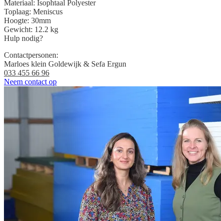
Materiaal:
Isophtaal Polyester
Toplaag:
Meniscus
Hoogte:
30mm
Gewicht:
12.2 kg
Hulp nodig?
Contactpersonen:
Marloes klein Goldewijk & Sefa Ergun
033 455 66 96
Neem contact op