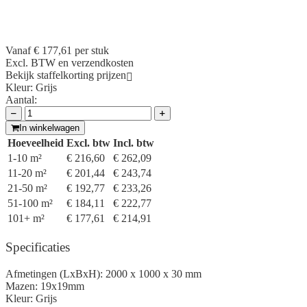
Vanaf
€ 177,61
per stuk
Excl. BTW en verzendkosten
Bekijk staffelkorting prijzen
Kleur:
Grijs
Aantal:
In winkelwagen
Hoeveelheid
Excl. btw
Incl. btw
1-10 m²
€ 216,60
€ 262,09
11-20 m²
€ 201,44
€ 243,74
21-50 m²
€ 192,77
€ 233,26
51-100 m²
€ 184,11
€ 222,77
101+ m²
€ 177,61
€ 214,91
Specificaties
Afmetingen (LxBxH):
2000 x 1000 x 30 mm
Mazen:
19x19mm
Kleur:
Grijs